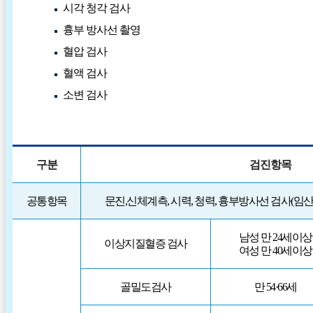
시각 청각 검사
흉부 방사선 촬영
혈압 검사
혈액 검사
소변 검사
구분
검진항목
공통항목
문진,신체계측, 시력, 청력, 흉부방사선 검사(임산
남성 만 24세이상
이상지질혈증 검사
여성 만 40세이상
골밀도검사
만 54·66세