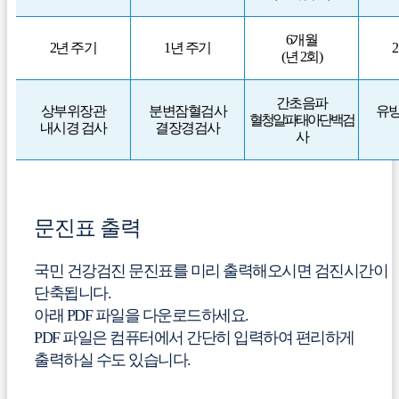
6개월
2년 주기
1년 주기
(년 2회)
간초음파
상부위장관
분변잠혈검사
유방
혈청알파태아단백검
내시경 검사
결장경검사
사
문진표 출력
국민 건강검진 문진표를 미리 출력해오시면 검진시간이
단축됩니다.
아래 PDF 파일을 다운로드하세요.
PDF 파일은 컴퓨터에서 간단히 입력하여 편리하게
출력하실 수도 있습니다.