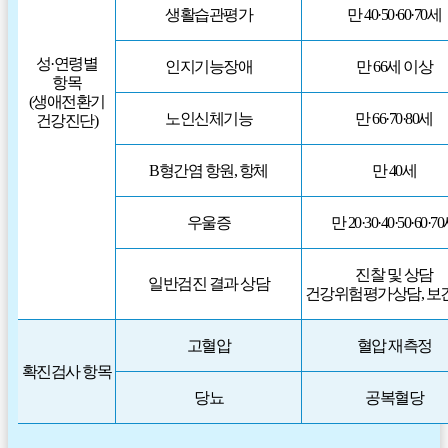
생활습관평가
만 40·50·60·70세
성·연령별
인지기능장애
만 66세 이상
항목
(생애전환기
노인신체기능
만 66·70·80세
건강진단)
B형간염 항원, 항체
만 40세
우울증
만 20·30·40·50·60·7
진찰 및 상담
일반검진 결과 상담
건강위험평가상담, 보
고혈압
혈압 재측정
확진검사 항목
당뇨
공복혈당