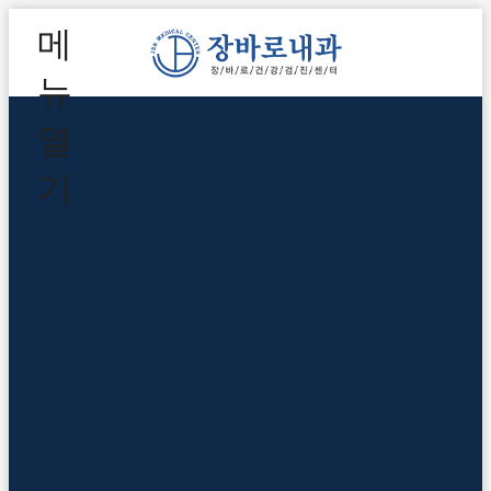
메
뉴
열
기